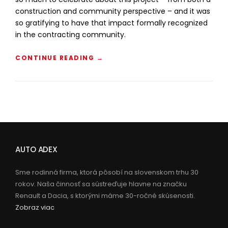
construction and community perspective – and it was
so gratifying to have that impact formally recognized
in the contracting community.
“
CONTINUE READING
→
C
O
N
S
T
R
U
C
AUTO ADEX
T
I
O
Sme rodinná firma, ktorá pôsobí na slovenskom trhu 30
N
rokov. Naša činnosť sa sústreďuje hlavne na značku
H
Renault a Dacia, s ktorými máme 30-ročné skúsenosti.
O
Zobraz viac
N
O