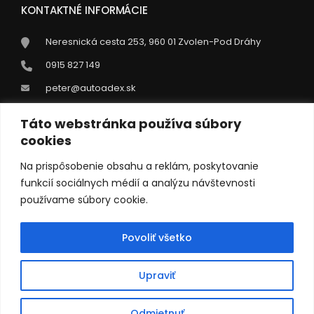
R
KONTAKTNÉ INFORMÁCIE
E
D
Neresnická cesta 253, 960 01 Zvolen-Pod Dráhy
W
I
0915 827 149
T
peter@autoadex.sk
H
A
G
Táto webstránka používa súbory
OTVÁRACIE HODINY
C
cookies
B
U
Pondelok - Piatok:
07:00 - 16:00
Na prispôsobenie obsahu a reklám, poskytovanie
I
funkcií sociálnych médií a analýzu návštevnosti
L
Sobota:
Zatvorené
používame súbory cookie.
D
E
Nedľa:
Zatvorené
R
Povoliť všetko
S
”
Upraviť
Odmietnuť