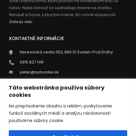
Sme rodinná firma, ktorá pôsobí na slovenskom trhu 30
rokov. Naša činnosť sa sústreďuje hlavne na značku
Renault a Dacia, s ktorými máme 30-ročné skúsenosti.
Zobraz viac
KONTAKTNÉ INFORMÁCIE
Neresnická cesta 253, 960 01 Zvolen-Pod Dráhy
0915 827 149
peter@autoadex.sk
Táto webstránka používa súbory
OTVÁRACIE HODINY
cookies
Pondelok - Piatok:
07:00 - 16:00
Na prispôsobenie obsahu a reklám, poskytovanie
funkcií sociálnych médií a analýzu návštevnosti
Sobota:
Zatvorené
používame súbory cookie.
Nedľa:
Zatvorené